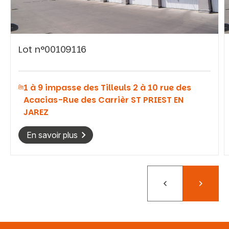
Lot n°00109116
Vous recherchez&nbsp;:
1 à 9 impasse des Tilleuls 2 à 10 rue des
Rechercher
Acacias-Rue des Carrièr ST PRIEST EN
JAREZ
En savoir plus
Précédent
Suivant