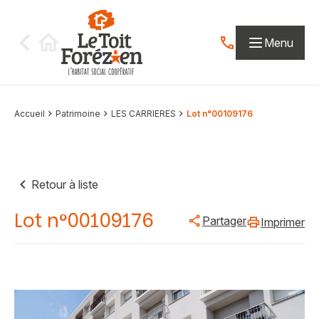
Aller au contenu
Menu
Contactez-nous par
Accueil
Patrimoine
LES CARRIERES
Lot n°00109176
Retour à liste
Lot n°00109176
Partager
Imprimer