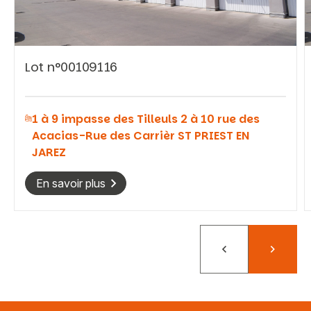
Lot n°00109116
Vous recherchez&nbsp;:
1 à 9 impasse des Tilleuls 2 à 10 rue des
Rechercher
Acacias-Rue des Carrièr ST PRIEST EN
JAREZ
En savoir plus
Précédent
Suivant