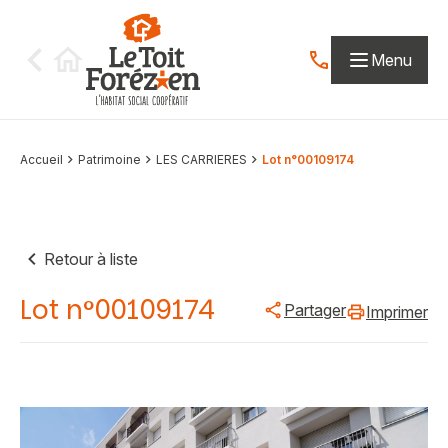
Aller au contenu
Menu
Contactez-nous par
Accueil
Patrimoine
LES CARRIERES
Lot n°00109174
Retour à liste
Lot n°00109174
Partager
Imprimer