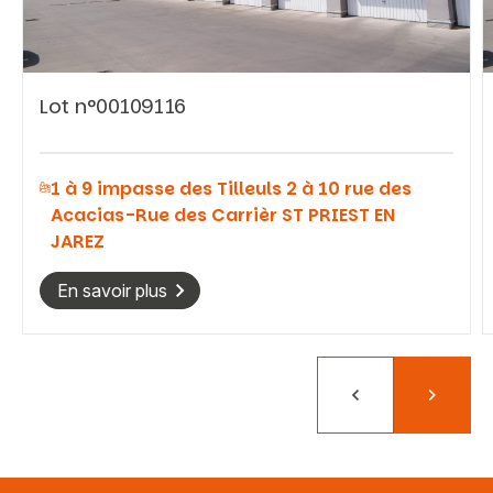
Lot n°00109116
Vous recherchez&nbsp;:
1 à 9 impasse des Tilleuls 2 à 10 rue des
Rechercher
Acacias-Rue des Carrièr ST PRIEST EN
JAREZ
En savoir plus
Précédent
Suivant