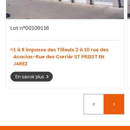
Lot n°00109116
Vous recherchez&nbsp;:
1 à 9 impasse des Tilleuls 2 à 10 rue des
Rechercher
Acacias-Rue des Carrièr ST PRIEST EN
JAREZ
En savoir plus
Précédent
Suivant