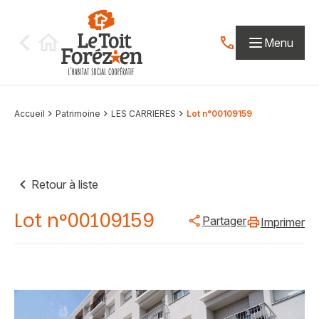
Aller au contenu
Menu
Contactez-nous par
Accueil
Patrimoine
LES CARRIERES
Lot n°00109159
Retour à liste
Lot n°00109159
Partager
Imprimer