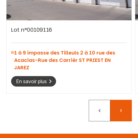
Lot n°00109116
Vous recherchez&nbsp;:
1 à 9 impasse des Tilleuls 2 à 10 rue des
Rechercher
Acacias-Rue des Carrièr ST PRIEST EN
JAREZ
En savoir plus
Précédent
Suivant