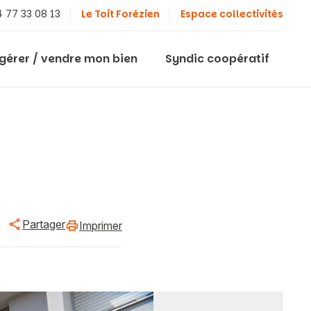
 77 33 08 13
Le Toit Forézien
Espace collectivités
 gérer / vendre mon bien
Syndic coopératif
Partager
Imprimer