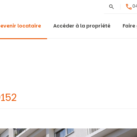
Rechercher
04
evenir locataire
Accéder à la propriété
Faire
9152