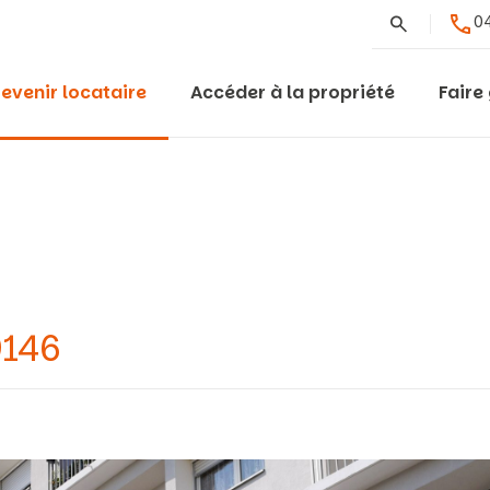
Rechercher
04
evenir locataire
Accéder à la propriété
Faire
9146