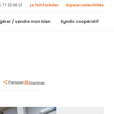
 77 33 08 13
Le Toit Forézien
Espace collectivités
 gérer / vendre mon bien
Syndic coopératif
Partager
Imprimer