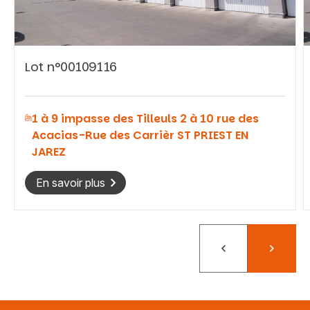
Lot n°00109116
Vous recherchez&nbsp;:
1 à 9 impasse des Tilleuls 2 à 10 rue des
Rechercher
Acacias-Rue des Carrièr ST PRIEST EN
JAREZ
En savoir plus
Précédent
Suivant