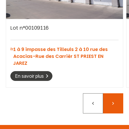
Lot n°00109116
Vous recherchez&nbsp;:
1 à 9 impasse des Tilleuls 2 à 10 rue des
Rechercher
Acacias-Rue des Carrièr ST PRIEST EN
JAREZ
En savoir plus
Précédent
Suivant