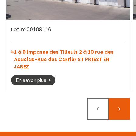
Lot n°00109116
Vous recherchez&nbsp;:
1 à 9 impasse des Tilleuls 2 à 10 rue des
Rechercher
Acacias-Rue des Carrièr ST PRIEST EN
JAREZ
En savoir plus
Précédent
Suivant