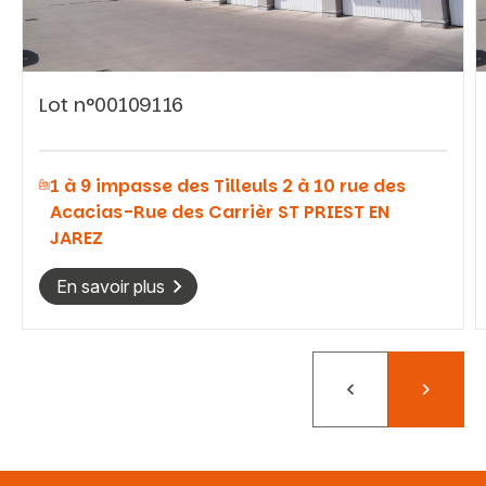
Lot n°00109116
Vous recherchez&nbsp;:
1 à 9 impasse des Tilleuls 2 à 10 rue des
Rechercher
Acacias-Rue des Carrièr ST PRIEST EN
JAREZ
En savoir plus
Précédent
Suivant