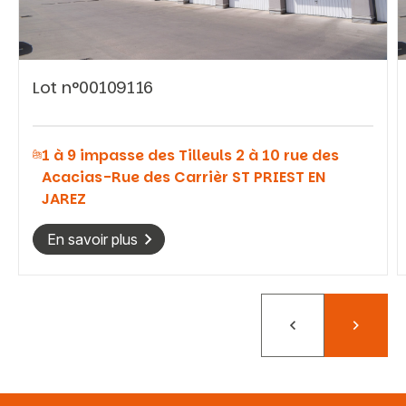
Lot n°00109116
Vous recherchez&nbsp;:
1 à 9 impasse des Tilleuls 2 à 10 rue des
Rechercher
Acacias-Rue des Carrièr ST PRIEST EN
JAREZ
En savoir plus
Précédent
Suivant