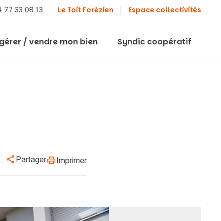
 77 33 08 13
Le Toit Forézien
Espace collectivités
 gérer / vendre mon bien
Syndic coopératif
Partager
Imprimer