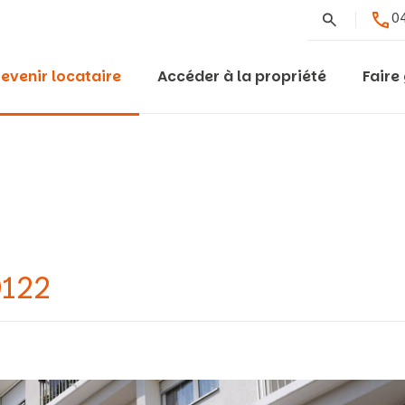
Rechercher
04
evenir locataire
Accéder à la propriété
Faire
9122