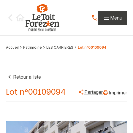
Aller au contenu
Menu
Contactez-nous par
Accueil
Patrimoine
LES CARRIERES
Lot n°00109094
Retour à liste
Lot n°00109094
Partager
Imprimer