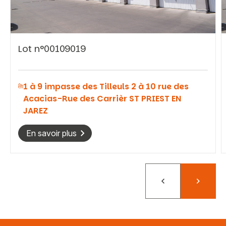
Lot n°00109019
Vous recherchez&nbsp;:
1 à 9 impasse des Tilleuls 2 à 10 rue des
Rechercher
Acacias-Rue des Carrièr ST PRIEST EN
JAREZ
En savoir plus
Précédent
Suivant