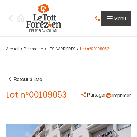
Aller au contenu
Menu
Contactez-nous par
Accueil
Patrimoine
LES CARRIERES
Lot n°00109053
Retour à liste
Lot n°00109053
Partager
Imprimer