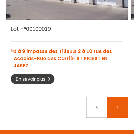
Lot n°00109019
Vous recherchez&nbsp;:
1 à 9 impasse des Tilleuls 2 à 10 rue des
Rechercher
Acacias-Rue des Carrièr ST PRIEST EN
JAREZ
En savoir plus
Précédent
Suivant