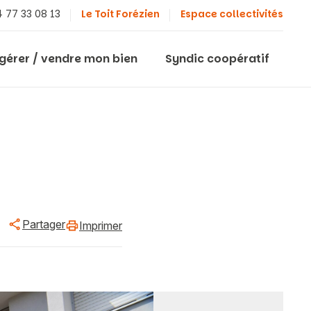
 77 33 08 13
Le Toit Forézien
Espace collectivités
 gérer / vendre mon bien
Syndic coopératif
Partager
Imprimer