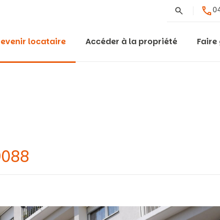
Rechercher
04
evenir locataire
Accéder à la propriété
Faire
9088