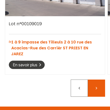
Lot n°00109019
Vous recherchez&nbsp;:
1 à 9 impasse des Tilleuls 2 à 10 rue des
Rechercher
Acacias-Rue des Carrièr ST PRIEST EN
JAREZ
En savoir plus
Précédent
Suivant