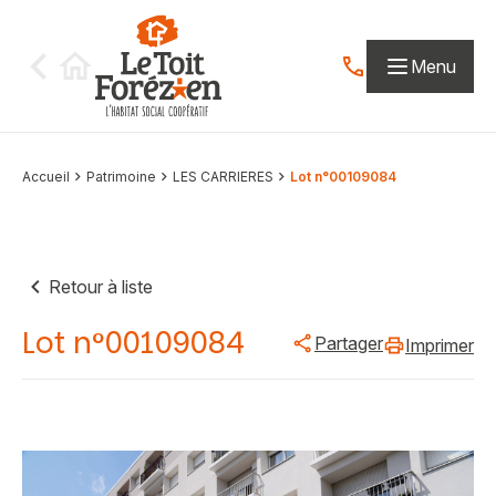
Aller au contenu
Menu
Contactez-nous par
Accueil
Patrimoine
LES CARRIERES
Lot n°00109084
Retour à liste
Lot n°00109084
Partager
Imprimer