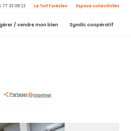
 77 33 08 13
Le Toit Forézien
Espace collectivités
 gérer / vendre mon bien
Syndic coopératif
Partager
Imprimer