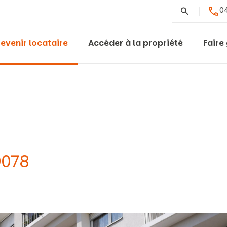
Rechercher
04
evenir locataire
Accéder à la propriété
Faire
9078