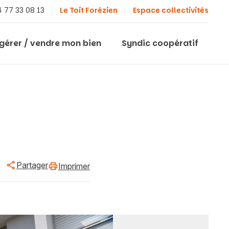
 77 33 08 13
Le Toit Forézien
Espace collectivités
 gérer / vendre mon bien
Syndic coopératif
Partager
Imprimer