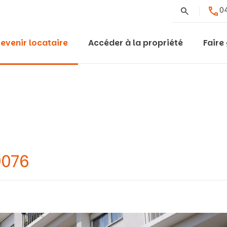
Rechercher
04
evenir locataire
Accéder à la propriété
Faire
9076