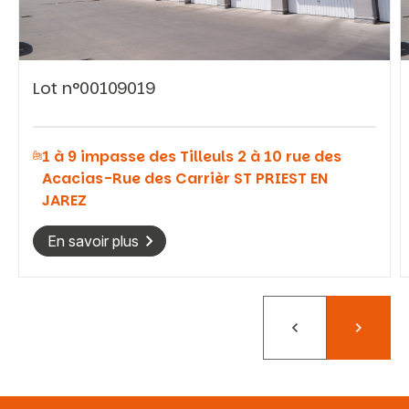
Lot n°00109019
Vous recherchez&nbsp;:
1 à 9 impasse des Tilleuls 2 à 10 rue des
Rechercher
Acacias-Rue des Carrièr ST PRIEST EN
JAREZ
En savoir plus
Précédent
Suivant