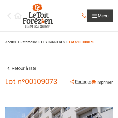
Aller au contenu
Menu
Contactez-nous par
Accueil
Patrimoine
LES CARRIERES
Lot n°00109073
Retour à liste
Lot n°00109073
Partager
Imprimer