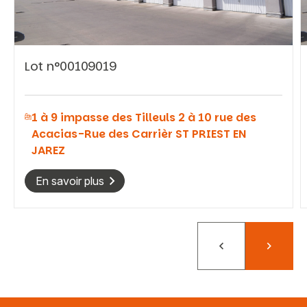
Lot n°00109019
Vous recherchez&nbsp;:
1 à 9 impasse des Tilleuls 2 à 10 rue des
Rechercher
Acacias-Rue des Carrièr ST PRIEST EN
JAREZ
En savoir plus
Précédent
Suivant