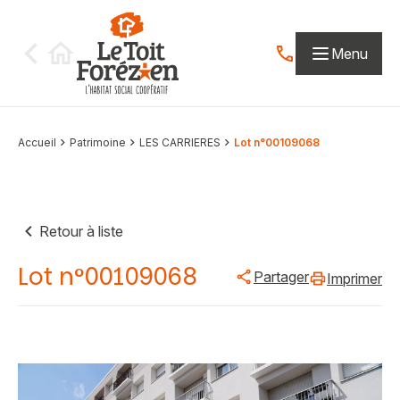
Aller au contenu
Menu
Contactez-nous par
Accueil
Patrimoine
LES CARRIERES
Lot n°00109068
Retour à liste
Lot n°00109068
Partager
Imprimer