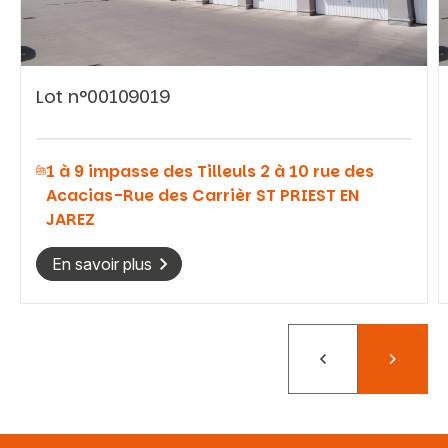
Lot n°00109019
Vous recherchez&nbsp;:
1 à 9 impasse des Tilleuls 2 à 10 rue des
Rechercher
Acacias-Rue des Carrièr ST PRIEST EN
JAREZ
En savoir plus
Précédent
Suivant