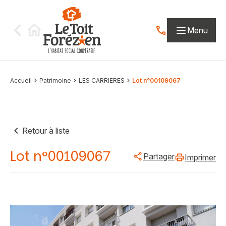
Aller au contenu
Menu
Contactez-nous par
Accueil
Patrimoine
LES CARRIERES
Lot n°00109067
Retour à liste
Lot n°00109067
Partager
Imprimer