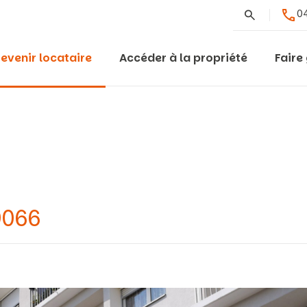
Rechercher
04
evenir locataire
Accéder à la propriété
Faire
9066