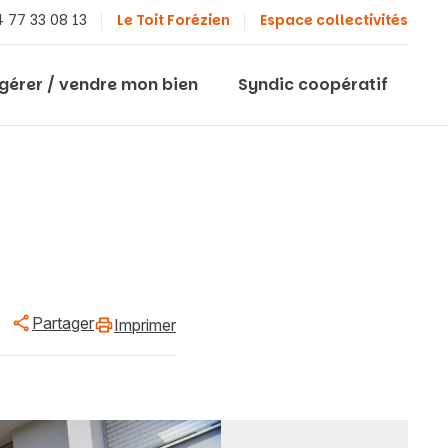
 77 33 08 13
Le Toit Forézien
Espace collectivités
 gérer / vendre mon bien
Syndic coopératif
Partager
Imprimer