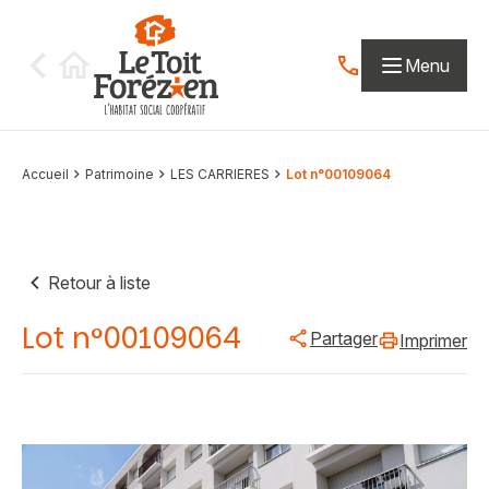
Aller au contenu
Menu
Contactez-nous par
Accueil
Patrimoine
LES CARRIERES
Lot n°00109064
Retour à liste
Lot n°00109064
Partager
Imprimer