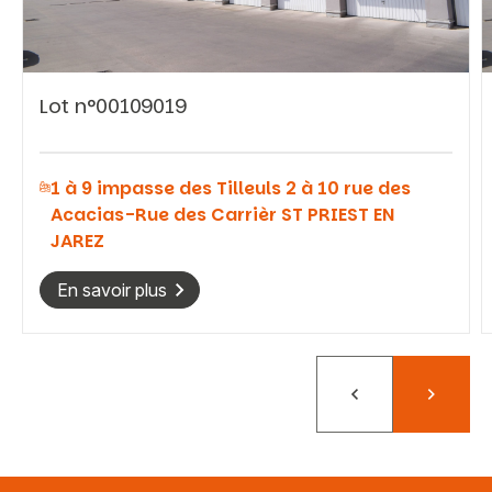
Lot n°00109019
Vous recherchez&nbsp;:
1 à 9 impasse des Tilleuls 2 à 10 rue des
Rechercher
Acacias-Rue des Carrièr ST PRIEST EN
JAREZ
En savoir plus
Précédent
Suivant