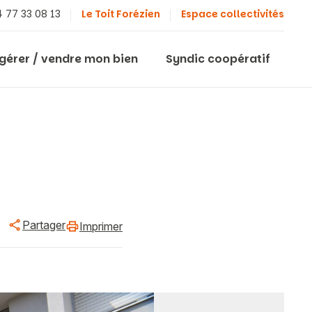
 77 33 08 13
Le Toit Forézien
Espace collectivités
 gérer / vendre mon bien
Syndic coopératif
Partager
Imprimer