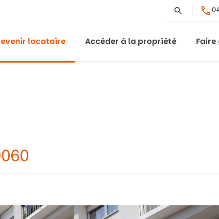
Rechercher
04
evenir locataire
Accéder à la propriété
Faire
9060