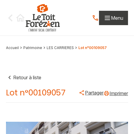
Aller au contenu
Menu
Contactez-nous par
Accueil
Patrimoine
LES CARRIERES
Lot n°00109057
Retour à liste
Lot n°00109057
Partager
Imprimer