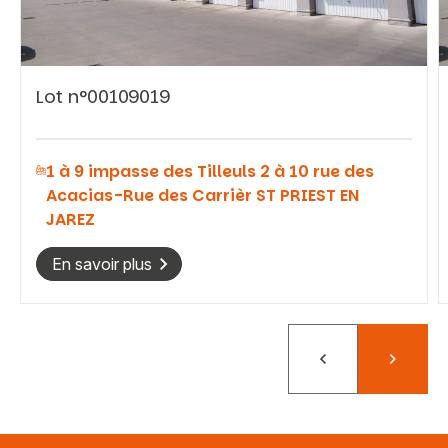
Lot n°00109019
Vous recherchez&nbsp;:
1 à 9 impasse des Tilleuls 2 à 10 rue des
Rechercher
Acacias-Rue des Carrièr ST PRIEST EN
JAREZ
En savoir plus
Précédent
Suivant