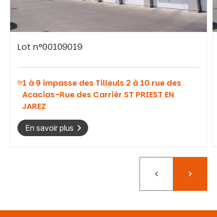
Lot n°00109019
Vous recherchez&nbsp;:
1 à 9 impasse des Tilleuls 2 à 10 rue des
Rechercher
Acacias-Rue des Carrièr ST PRIEST EN
JAREZ
En savoir plus
Précédent
Suivant