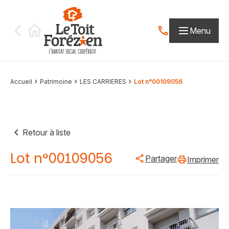
Aller au contenu
Menu
Contactez-nous par
Accueil
Patrimoine
LES CARRIERES
Lot n°00109056
Retour à liste
Lot n°00109056
Partager
Imprimer