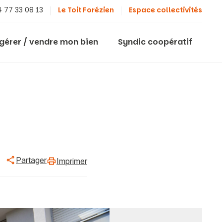
 77 33 08 13
Le Toit Forézien
Espace collectivités
 gérer / vendre mon bien
Syndic coopératif
Partager
Imprimer