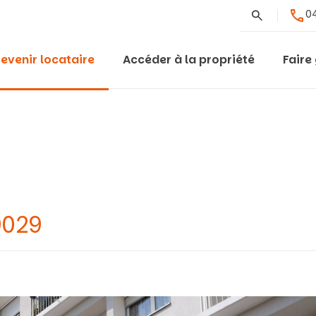
Rechercher
04
evenir locataire
Accéder à la propriété
Faire
9029