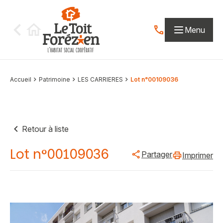
Aller au contenu
Menu
Contactez-nous par
Accueil
Patrimoine
LES CARRIERES
Lot n°00109036
Retour à liste
Lot n°00109036
Partager
Imprimer