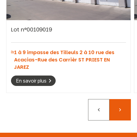
Lot n°00109019
Vous recherchez&nbsp;:
1 à 9 impasse des Tilleuls 2 à 10 rue des
Rechercher
Acacias-Rue des Carrièr ST PRIEST EN
JAREZ
En savoir plus
Précédent
Suivant