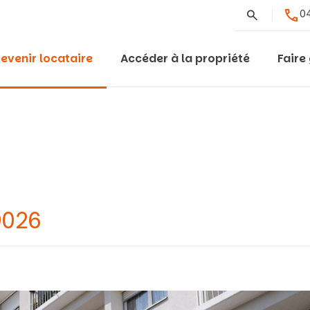
Rechercher
04
evenir locataire
Accéder à la propriété
Faire
9026