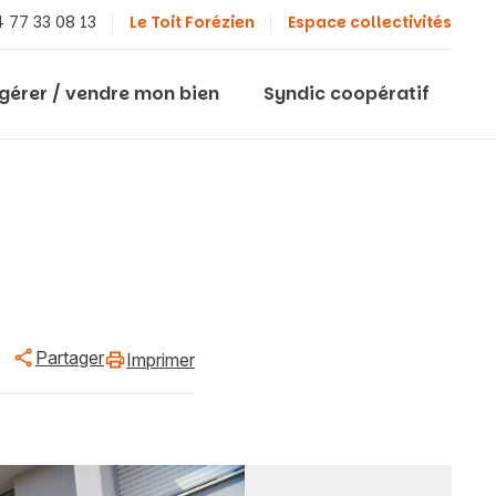
 77 33 08 13
Le Toit Forézien
Espace collectivités
 gérer / vendre mon bien
Syndic coopératif
Partager
Imprimer