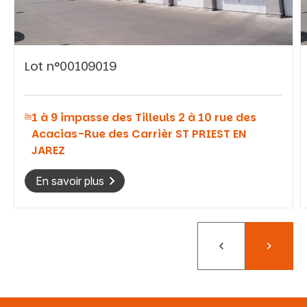
Lot n°00109019
Vous recherchez&nbsp;:
1 à 9 impasse des Tilleuls 2 à 10 rue des
Rechercher
Acacias-Rue des Carrièr ST PRIEST EN
JAREZ
En savoir plus
Précédent
Suivant