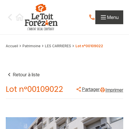
Aller au contenu
Menu
Contactez-nous par
Accueil
Patrimoine
LES CARRIERES
Lot n°00109022
Retour à liste
Lot n°00109022
Partager
Imprimer