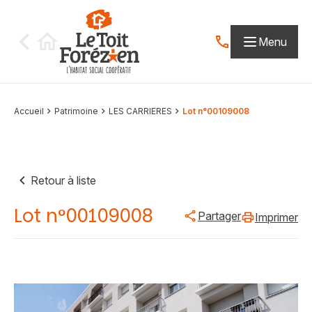
Aller au contenu
Menu
Contactez-nous par
Accueil
Patrimoine
LES CARRIERES
Lot n°00109008
Retour à liste
Lot n°00109008
Partager
Imprimer