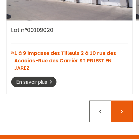
Lot n°00109020
Vous recherchez&nbsp;:
1 à 9 impasse des Tilleuls 2 à 10 rue des
Rechercher
Acacias-Rue des Carrièr ST PRIEST EN
JAREZ
En savoir plus
Précédent
Suivant