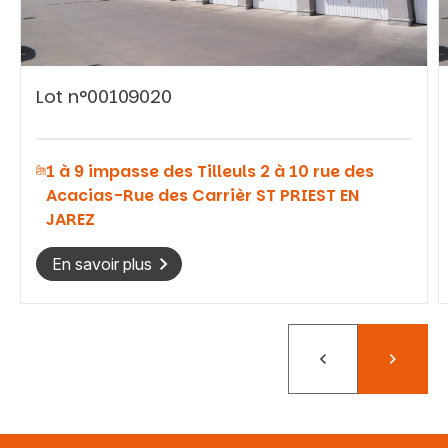
Lot n°00109020
Vous recherchez&nbsp;:
1 à 9 impasse des Tilleuls 2 à 10 rue des
Rechercher
Acacias-Rue des Carrièr ST PRIEST EN
JAREZ
En savoir plus
Précédent
Suivant