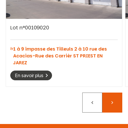
Lot n°00109020
Vous recherchez&nbsp;:
1 à 9 impasse des Tilleuls 2 à 10 rue des
Rechercher
Acacias-Rue des Carrièr ST PRIEST EN
JAREZ
En savoir plus
Précédent
Suivant