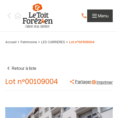
Aller au contenu
Menu
Contactez-nous par
Accueil
Patrimoine
LES CARRIERES
Lot n°00109004
Retour à liste
Lot n°00109004
Partager
Imprimer