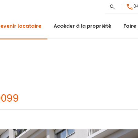
Rechercher
04
evenir locataire
Accéder à la propriété
Faire
0099