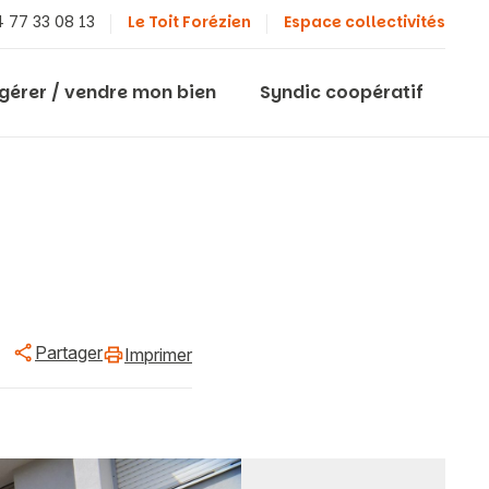
 77 33 08 13
Le Toit Forézien
Espace collectivités
 gérer / vendre mon bien
Syndic coopératif
Partager
Imprimer