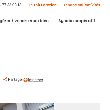
 77 33 08 13
Le Toit Forézien
Espace collectivités
 gérer / vendre mon bien
Syndic coopératif
Partager
Imprimer