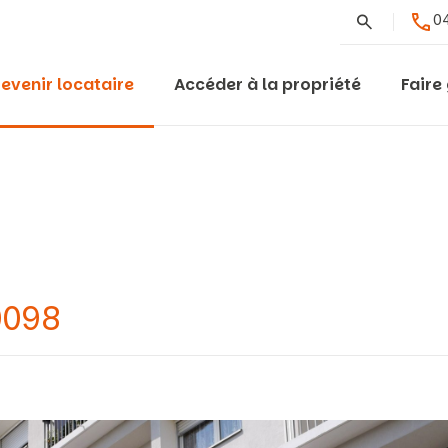
Rechercher
04
evenir locataire
Accéder à la propriété
Faire
0098