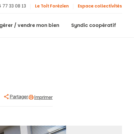
 77 33 08 13
Le Toit Forézien
Espace collectivités
 gérer / vendre mon bien
Syndic coopératif
Partager
Imprimer