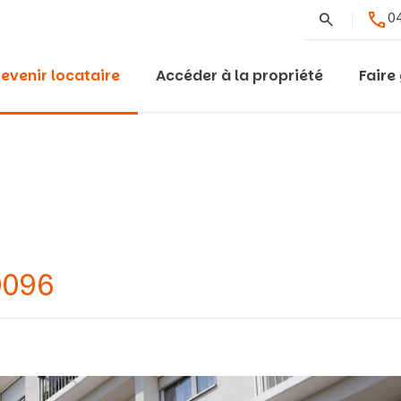
Rechercher
04
evenir locataire
Accéder à la propriété
Faire
0096