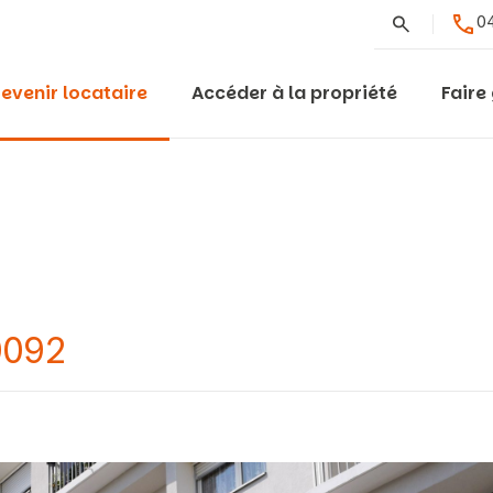
Rechercher
04
evenir locataire
Accéder à la propriété
Faire
0092