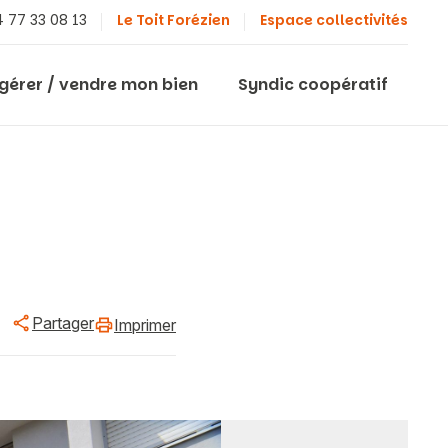
 77 33 08 13
Le Toit Forézien
Espace collectivités
 gérer / vendre mon bien
Syndic coopératif
Partager
Imprimer