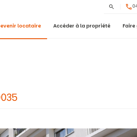
Rechercher
04
evenir locataire
Accéder à la propriété
Faire
0035