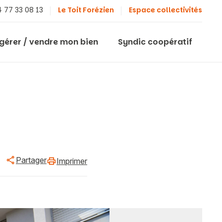
 77 33 08 13
Le Toit Forézien
Espace collectivités
 gérer / vendre mon bien
Syndic coopératif
Partager
Imprimer