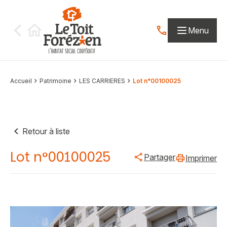
Aller au contenu
Menu
Contactez-nous par
Accueil
Patrimoine
LES CARRIERES
Lot n°00100025
Retour à liste
Lot n°00100025
Partager
Imprimer