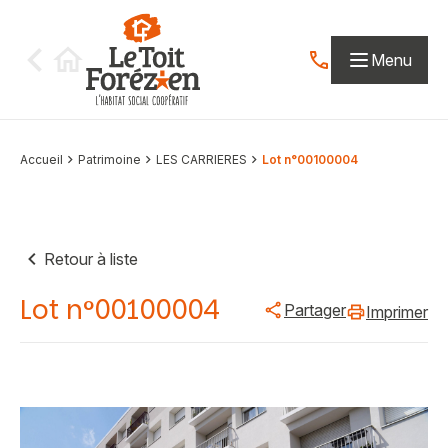
Aller au contenu
Menu
Contactez-nous par
Accueil
Patrimoine
LES CARRIERES
Lot n°00100004
Retour à liste
Lot n°00100004
Partager
Imprimer