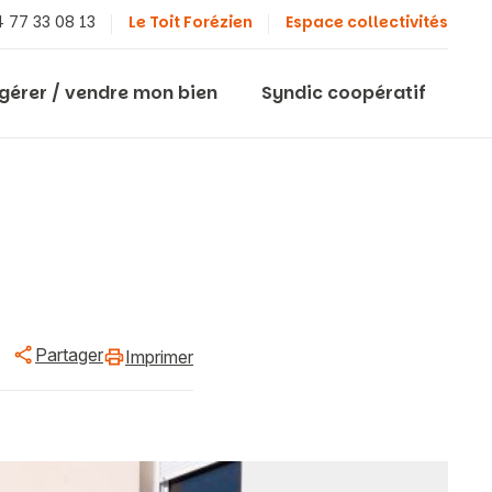
 77 33 08 13
Le Toit Forézien
Espace collectivités
 gérer / vendre mon bien
Syndic coopératif
Partager
Imprimer