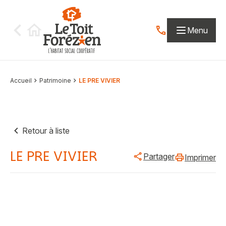
Aller au contenu
Menu
Contactez-nous par
Accueil
Patrimoine
LE PRE VIVIER
Retour à liste
LE PRE VIVIER
Partager
Imprimer