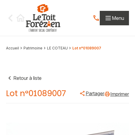
Aller au contenu
Menu
Contactez-nous par
Accueil
Patrimoine
LE COTEAU
Lot n°01089007
Retour à liste
Lot n°01089007
Partager
Imprimer