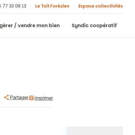
 77 33 08 13
Le Toit Forézien
Espace collectivités
 gérer / vendre mon bien
Syndic coopératif
Partager
Imprimer