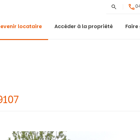
Rechercher
04
evenir locataire
Accéder à la propriété
Faire
9107