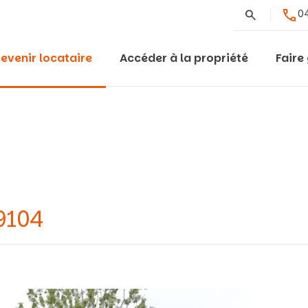
Rechercher
04
evenir locataire
Accéder à la propriété
Faire
9104