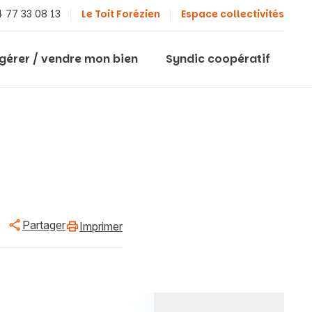
 77 33 08 13
Le Toit Forézien
Espace collectivités
 gérer / vendre mon bien
Syndic coopératif
Partager
Imprimer