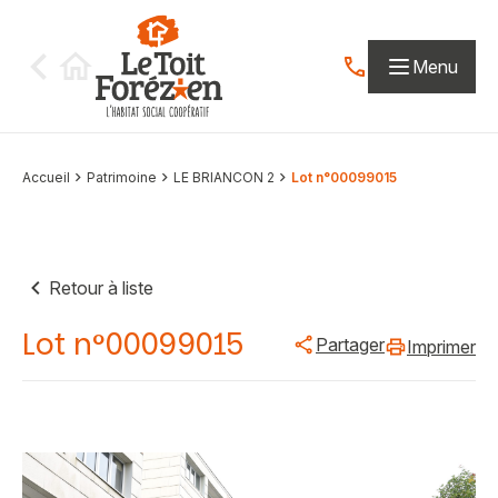
Aller au contenu
Menu
Contactez-nous par
Accueil
Patrimoine
LE BRIANCON 2
Lot n°00099015
Retour à liste
Lot n°00099015
Partager
Imprimer