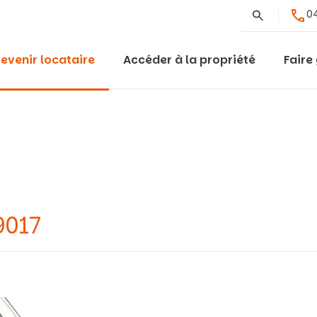
Rechercher
04
evenir locataire
Accéder à la propriété
Faire
9017