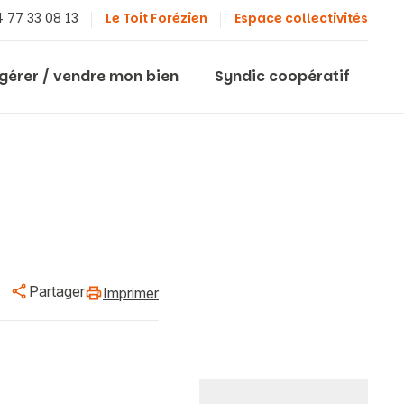
 77 33 08 13
Le Toit Forézien
Espace collectivités
 gérer / vendre mon bien
Syndic coopératif
Partager
Imprimer