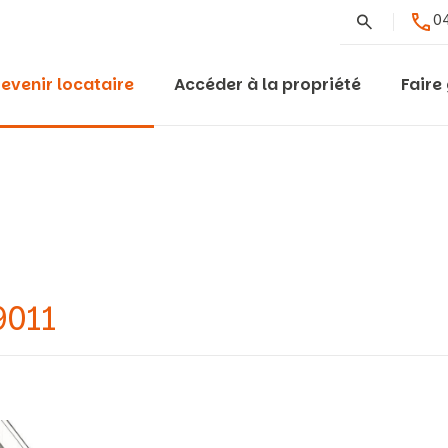
Rechercher
04
evenir locataire
Accéder à la propriété
Faire
9011