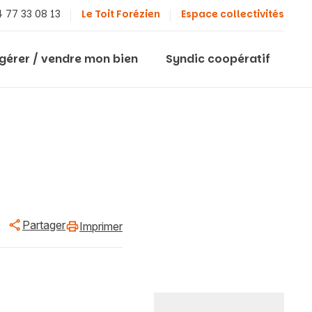
 77 33 08 13
Le Toit Forézien
Espace collectivités
 gérer / vendre mon bien
Syndic coopératif
Partager
Imprimer