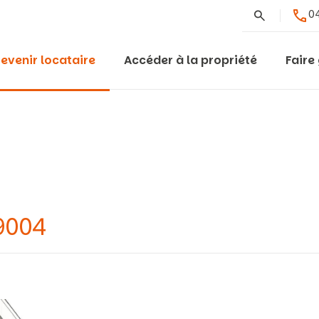
Rechercher
04
evenir locataire
Accéder à la propriété
Faire
9004