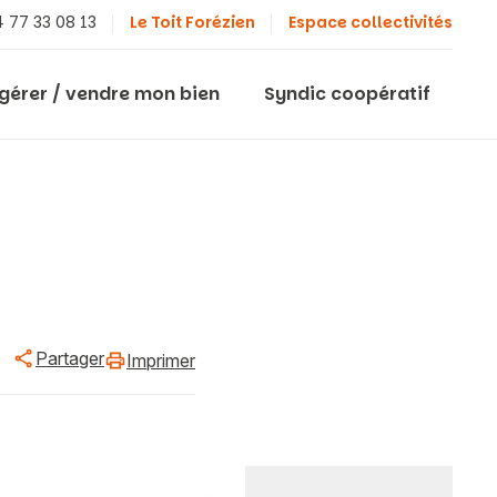
 77 33 08 13
Le Toit Forézien
Espace collectivités
 gérer / vendre mon bien
Syndic coopératif
Partager
Imprimer